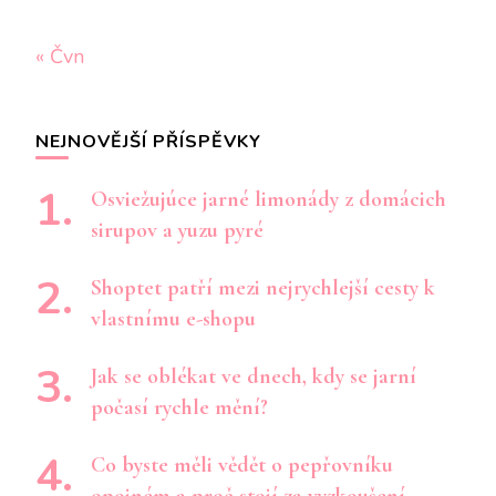
« Čvn
NEJNOVĚJŠÍ PŘÍSPĚVKY
Osviežujúce jarné limonády z domácich
sirupov a yuzu pyré
Shoptet patří mezi nejrychlejší cesty k
vlastnímu e-shopu
Jak se oblékat ve dnech, kdy se jarní
počasí rychle mění?
Co byste měli vědět o pepřovníku
opojném a proč stojí za vyzkoušení