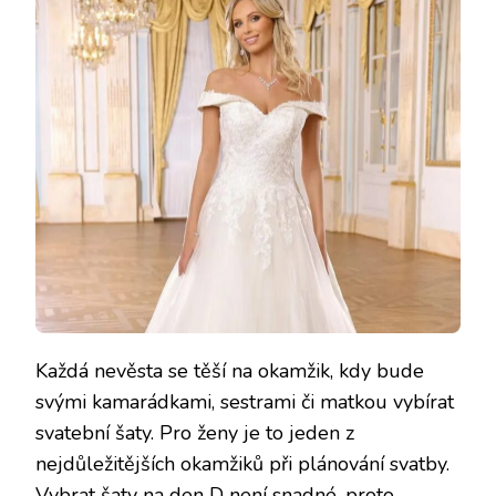
Každá nevěsta se těší na okamžik, kdy bude
svými kamarádkami, sestrami či matkou vybírat
svatební šaty. Pro ženy je to jeden z
nejdůležitějších okamžiků při plánování svatby.
Vybrat šaty na den D není snadné, proto