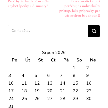
Proč by žádné ženě neměly
Problematická pleť
příspěvku
chybět šperky s diamanty?
potřebuje i individuální
přístup. Jaké přípravky pro
vás mohou být vhodné?
Hledáte
něco
?
Srpen 2026
Po
Út
St
Čt
Pá
So
Ne
1
2
3
4
5
6
7
8
9
10
11
12
13
14
15
16
17
18
19
20
21
22
23
24
25
26
27
28
29
30
31