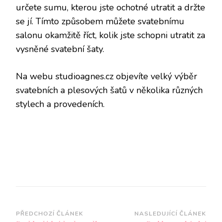
určete sumu, kterou jste ochotné utratit a držte
se jí. Tímto způsobem můžete svatebnímu
salonu okamžitě říct, kolik jste schopni utratit za
vysněné svatební šaty.
Na webu studioagnes.cz objevíte velký výběr
svatebních a plesových šatů v několika různých
stylech a provedeních.
Navigace
PŘEDCHOZÍ ČLÁNEK
NASLEDUJÍCÍ ČLÁNEK