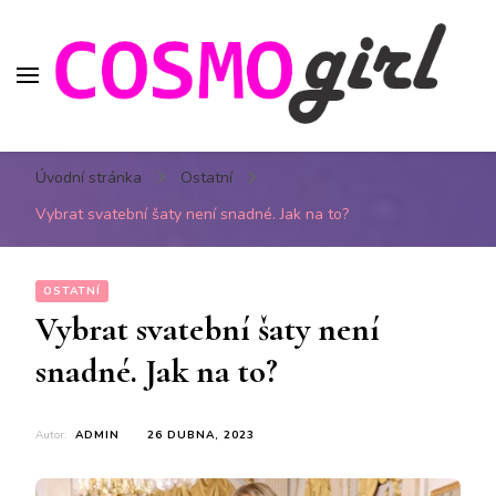
Cosmo girl – Magazín pro
Buďte IN a zjistěte, jak se starat o své zdravý,
moderní dívky
Úvodní stránka
Ostatní
udržet se ve formě a vypadat tak, abyste každého
ohromila.
Vybrat svatební šaty není snadné. Jak na to?
OSTATNÍ
Vybrat svatební šaty není
snadné. Jak na to?
Autor:
ADMIN
26 DUBNA, 2023